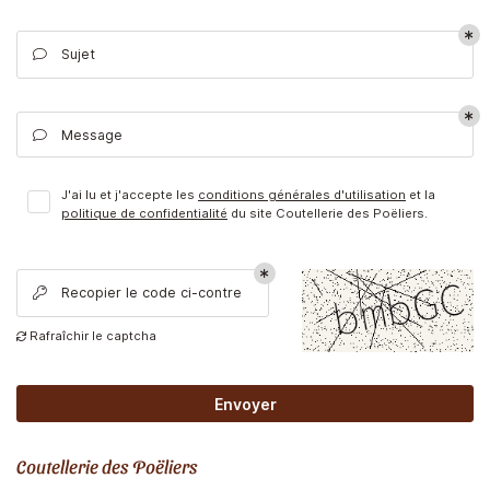
Sujet

En cochant cette case, vous consentez à recevoir nos propositions
commerciales à l'adresse email indiqué ci-dessus. Vous pouvez vous
désinscrire à tout moment en utilisant
le formulaire de désinscription
.
Message

Inscription
J'ai lu et j'accepte les
conditions générales d'utilisation
et la
politique de confidentialité
du site
Coutellerie des Poëliers
.
Une question
Recopier le code ci-contre

LA BOUTIQUE
Rafraîchir le captcha

02 41 87 50 
COUTELLERIE
Envoyer
RT DE LA TABLE
Coutellerie des Poëliers