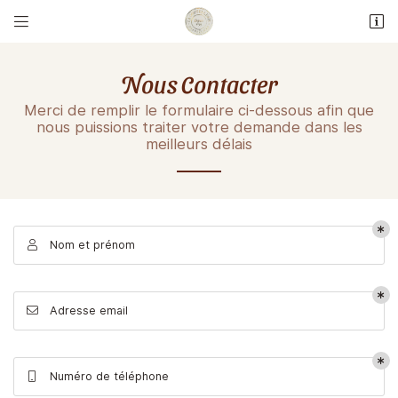


7 rue des Poëliers
49100 Angers
Nous Contacter
02 41 87 50 38
Merci de remplir le formulaire ci-dessous afin que
nous puissions traiter votre demande dans les
meilleurs délais
Nom et prénom

Adresse email de réception

Adresse email

Recopier le code ci-contre

Rafraîchir le captcha

Numéro de téléphone
