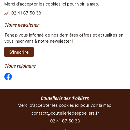
RT CULINAIRE
Merci d'accepter les cookies
ici
pour voir la map.
Rejoignez-nou
02 41 87 50 38
ENTE EN LIGNE
Notre newsletter
ACTUALITÉS
Tenez-vous informé de nos dernières offres et actualités en
Restez infor
vous inscrivant à notre
newsletter !
CONTACT
S'inscrire
Inscription Newsl
Nous rejoindre
Coutellerie des Poëliers
Merci d'accepter les cookies
ici
pour voir la map.
02 41 87 50 38